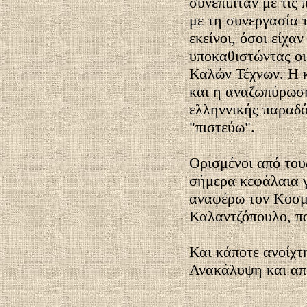
συνέπιπταν με τις
με τη συνεργασία 
εκείνοι, όσοι είχα
υποκαθιστώντας οι
Καλών Τέχνων. Η 
και η αναζωπύρωσ
ελληννικής παραδό
"πιστεύω".
Ορισμένοι από τους
σήμερα κεφάλαια γ
αναφέρω τον Κοσμ
Καλαντζόπουλο, π
Και κάποτε ανοίχτ
Ανακάλυψη και α