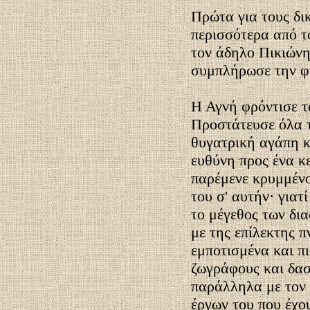
Πρώτα για τους δικ
περισσότερα από τ
τον άδηλο Πικιώνη
συμπλήρωσε την φ
Η Αγνή φρόντισε τ
Προστάτευσε όλα τ
θυγατρική αγάπη κ
ευθύνη προς ένα κ
παρέμενε κρυμμένο
του σ' αυτήν· γιατ
το μέγεθος των δι
με της επίλεκτης π
εμποτισμένα και πι
ζωγράφους και δασ
παράλληλα με τον
έργων του που έχου