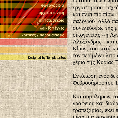
σπιτιού· των δωματ
εργαστηρίου - σχε
και πλάι πιο πίσω,
σαλονιού· αλλά πά
συνελεύσεως της 
οικογενείας --η Αγ
Αλεξάνδρας-- και 
Klaus, του κατά κ
τον περιμένει λιτ
χέρια της Κυρίας 
Εντύπωση ενός δεκ
Φεβρουάριος του 1
Και συμπληρώνεται
γραφείου και διαδ
τραπεζαρίας, εκεί
μέση μία servante 