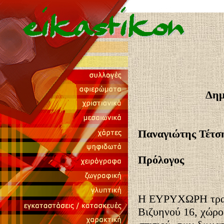
Δημ
Παναγιώτης Τέτσ
Πρόλογος
Η ΕΥΡΥΧΩΡΗ τραπε
Βιζυηνού 16, χώρο