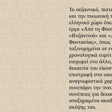
Το σεζαννικό, πισ
και την πικιωνική 
ελληνικό χώρο όπω
έργα «Από τη Φύση
«Βυζαντινά» και «
Φαντασίας», όπως 
ταξινομημένα σε ε
χρονολογικά ευρύτ
εισχωρεί στο άλλο,
δεκαετία του είκο
επιστροφή στα οικε
αναγνωριστικά χαρ
συνεπάρει την πνε
συνέπειες για δεκα
αποξηραμένα ακαδ
σκέψης του.