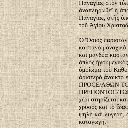
Παναγίας στὸν τύπ
ἀναπληρωθεῖ ἡ ἀπο
Παναγίας, στῆς ὁπο
τοῦ Ἁγίου Χριστο
Ὁ Ὅσιος παριστάνε
καστανὸ μοναχικὸ
καὶ μανδύα κασταν
ἁπλὸς ἡγουμενικὸς 
ὁμοίωμα τοῦ Καθολ
ἀριστερὸ ἀνοικτὸ 
ΠPOCE/ΛΘΩΝ ΤΟ
ΠPEΠONTOC/ΤΩΝ 
χέρι στηρίζεται κα
χρυσὸς καὶ τὸ ἔδα
ψηλὴ καὶ λυγερή, 
καταγωγή.