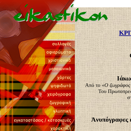
ΚΡΙ
Ιάκω
Aπό το
«Ο ζωγράφος 
Του Πρωτοπρε
σ
Ἀνυπόγραφες ε