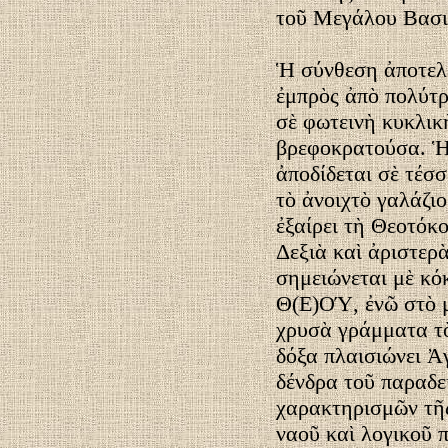
τοῦ Μεγάλου Βασι
Ἡ σύνθεση ἀποτελε
ἐμπρὸς ἀπὸ πολύτ
σὲ φωτεινὴ κυκλικ
βρεφοκρατούσα. Ἡ 
ἀποδίδεται σὲ τέσ
τὸ ἀνοιχτὸ γαλάζιο
ἐξαίρει τὴ Θεοτόκ
Δεξιὰ καὶ ἀριστερ
σημειώνεται μὲ κ
Θ(Ε)ΟΎ, ἐνῶ στὸ μ
χρυσὰ γράμματα τ
δόξα πλαισιώνει Ἀ
δένδρα τοῦ παραδε
χαρακτηρισμῶν τῆ
ναοῦ καὶ λογικοῦ 