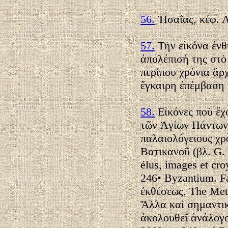
56.
Ἠσαΐας, κέφ. Α'
57.
Τὴν εἰκόνα ἐνθ
ἀπολέπισή της στὸ 
περίπου χρόνια ἄρχ
ἔγκαιρη ἐπέμβαση 
58.
Εἰκόνες ποὺ ἔχο
τῶν Ἁγίων Πάντων 
παλαιολόγειους χρ
Βατικανοῦ (βλ. G. 
élus, images et cr
246• Byzantium. F
ἐκθέσεως, The Met
Ἄλλα καὶ σημαντικ
ἀκολουθεῖ ἀνάλογο