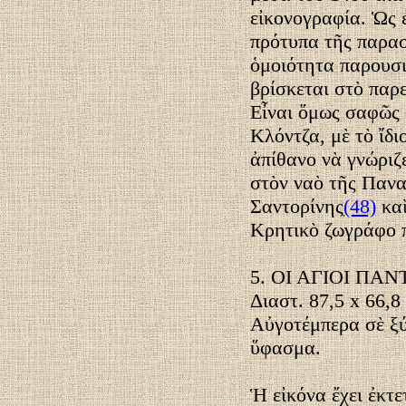
εἰκονογραφία. Ὡς ἐ
πρότυπα τῆς παρασ
ὁμοιότητα παρουσι
βρίσκεται στὸ παρ
Εἶναι ὅμως σαφῶς 
Κλόντζα, μὲ τὸ ἴδι
ἀπίθανο νὰ γνώριζε
στὸν ναὸ τῆς Πανα
Σαντορίνης
(48)
καὶ
Κρητικὸ ζωγράφο π
5. ΟΙ ΑΓΙΟΙ ΠΑΝ
Διαστ. 87,5 x 66,8 
Αὐγοτέμπερα σὲ ξύ
ὕφασμα.
Ἡ εἰκόνα ἔχει ἐκτε