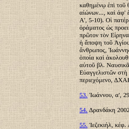
καθημένῳ ἐπὶ τοῦ θ
αἰώνων..., καὶ ἀφ'
Α', 5-10). Οἱ πατ
ὁράματος ὡς προει
πρῶτον τὸν Εἰρην
ἡ ἄποψη τοῦ Ἁγίο
ἄνθρωπος, Ἰωάννης
ὁποία καὶ ἀκολουθ
αὐτοῦ βλ. Ναυσικ
Εὐαγγελιστῶν στὴ 
περιεχόμενο, ΔΧΑΕ 
53.
Ἰωάννου, α', 29
54.
Δρανδάκη 2002,
55.
Ἰεζεκιήλ, κέφ. 