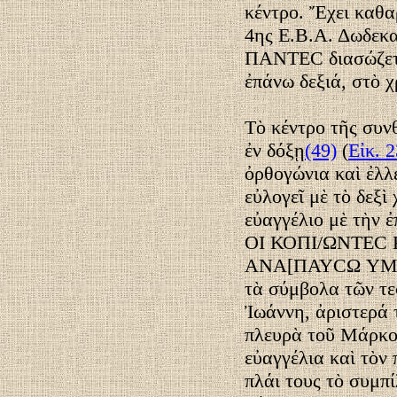
κέντρο. Ἔχει καθα
4ης Ε.Β.Α. Δωδεκ
ΠANTEC διασώζετ
ἐπάνω δεξιά, στὸ 
Τὸ κέντρο τῆς συ
ἐν δόξῃ
(49)
(
Εἰκ. 2
ὀρθογώνια καὶ ἐλλε
εὐλογεῖ μὲ τὸ δεξὶ
εὐαγγέλιο μὲ τὴ
ΟΙ ΚΟΠΙ/ΩNTEC
ΑΝΑ[ΠΑΥCΩ YM
τὰ σύμβολα τῶν τε
Ἰωάννη, ἀριστερά 
πλευρὰ τοῦ Μάρκου
εὐαγγέλια καὶ τὸν
πλάι τους τὸ συμπ