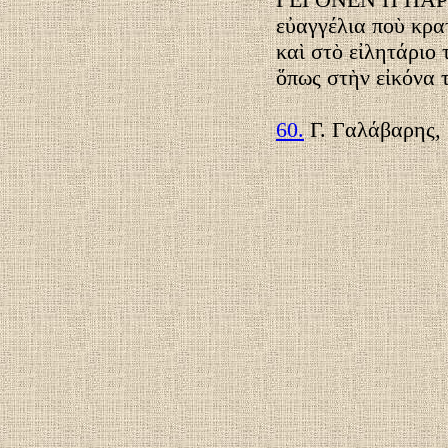
εὐαγγέλια ποὺ κρα
καὶ στὸ εἰλητάριο 
ὅπως στὴν εἰκόνα 
60.
Γ. Γαλάβαρης, 