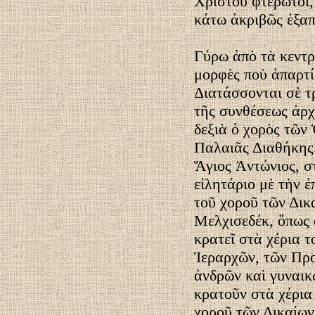
Χριστοῦ φτερωτοί,
κάτω ἀκριβῶς ἑξα
Γύρω ἀπὸ τὰ κεντρ
μορφὲς ποὺ ἀπαρτί
Διατάσσονται σὲ τρ
τῆς συνθέσεως ἀρχ
δεξιὰ ὁ χορὸς τῶν
Παλαιᾶς Διαθήκης
Ἅγιος Ἀντώνιος, στ
εἰλητάριο μὲ τὴν
τοῦ χοροῦ τῶν Δικ
Μελχισεδέκ, ὅπως 
κρατεῖ στὰ χέρια τ
Ἱεραρχῶν, τῶν Πρ
ἀνδρῶν καὶ γυναικ
κρατοῦν στὰ χέρια
χοροῦ τῶν Δικαίων