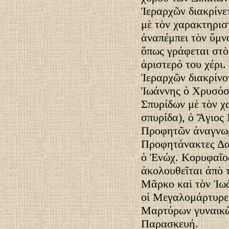
Ἱεραρχῶν διακρίν
μὲ τὸν χαρακτηρισ
ἀναπέμπει τὸν ὕμν
ὅπως γράφεται στὸ 
ἀριστερό του χέρι
Ἱεραρχῶν διακρίνο
Ἰωάννης ὁ Χρυσόστ
Σπυρίδων μὲ τὸν χ
σπυρίδα), ὁ Ἅγιος
Προφητῶν ἀναγνωρ
Προφητάνακτες Δα
ὁ Ἐνώχ. Κορυφαῖο
ἀκολουθεῖται ἀπὸ 
Μᾶρκο καὶ τὸν Ἰω
οἱ Μεγαλομάρτυρες
Μαρτύρων γυναικῶν
Παρασκευή.