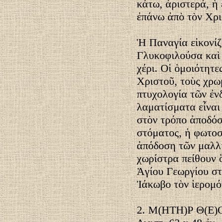
κάτω, ἀριστερά, 
ἐπάνω ἀπὸ τὸν Χρ
Ἡ Παναγία εἰκονίζε
Γλυκοφιλούσα καὶ 
χέρι. Οἱ ὁμοιότητε
Χριστοῦ, τοὺς χρω
πτυχολογία τῶν ἐνδ
λαματίσματα εἶναι
στὸν τρόπο ἀποδόσ
στόματος, ἡ φωτοσ
ἀπόδοση τῶν μαλλι
χωρίστρα πείθουν ὅ
Ἁγίου Γεωργίου στ
Ἰάκωβο τὸν ἱερομό
2. Μ(ΗΤΗ)Ρ Θ(Ε