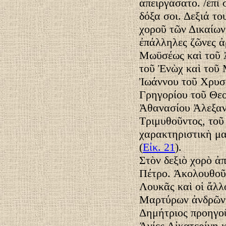
ἀπειργάσατο. /ἐπὶ 
δόξα σοι. Δεξιά τ
χοροῦ τῶν Δικαίων
ἐπάλληλες ζῶνες ἀρ
Μωϋσέως καὶ τοῦ Ἀ
τοῦ Ἐνὼχ καὶ τοῦ
Ἰωάννου τοῦ Χρυσ
Γρηγορίου τοῦ Θεο
Ἀθανασίου Ἀλεξαν
Τριμυθοῦντος, τοῦ
χαρακτηριστικὴ μα
(
Εἰκ. 21
).
Στὸν δεξιὸ χορὸ ἀ
Πέτρο. Ἀκολουθοῦν
Λουκᾶς καὶ οἱ ἄλλ
Μαρτύρων ἀνδρῶν κ
Δημήτριος προηγοῦ
Ἁγίες Αἰκατερίνη 