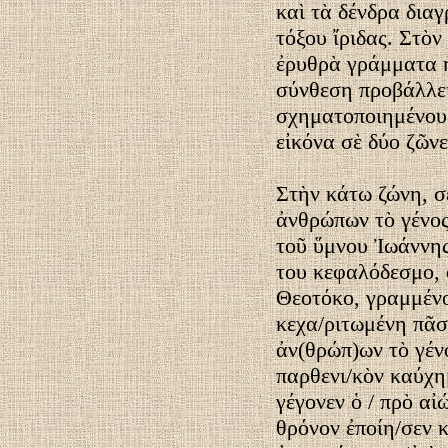
καὶ τὰ δένδρα δια
τόξου ἴριδας. Στὸν
ἐρυθρὰ γράμματα
σύνθεση προβάλλει
σχηματοποιημένους
εἰκόνα σὲ δύο ζῶνε
Στὴν κάτω ζώνη, σὲ
ἀνθρώπων τὸ γένος
τοῦ ὕμνου Ἰωάννης
του κεφαλόδεσμο, 
Θεοτόκο, γραμμένο 
κεχα/ριτωμένη πᾶσ
ἀν(θρώπ)ων τὸ γέν
παρθενι/κὸν καύχημ
γέγονεν ὁ / πρὸ αἰ
θρόνον ἐποίη/σεν 