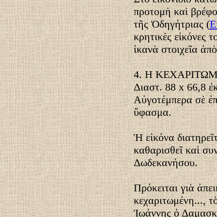
προτομὴ καὶ βρέφο
τῆς Ὁδηγήτριας (
Ε
κρητικὲς εἰκόνες τ
ἱκανὰ στοιχεῖα ἀπ
4. Η ΚΕΧΑΡΙΤΩ
Διαστ. 88 x 66,8 ἐκ
Αὐγοτέμπερα σὲ ἐπ
ὕφασμα.
Ἡ εἰκόνα διατηρεῖ
καθαρισθεῖ καὶ συ
Δωδεκανήσου.
Πρόκειται γιὰ ἀπει
κεχαριτωμένη..., τ
Ἰωάννης ὁ Δαμασκη