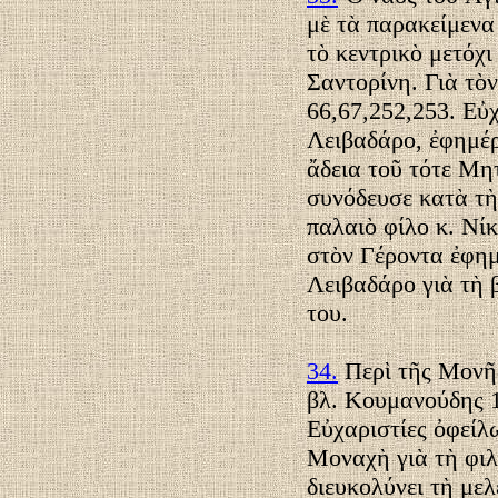
μὲ τὰ παρακείμενα
τὸ κεντρικὸ μετόχ
Σαντορίνη. Γιὰ τὸν
66,67,252,253. Εὐ
Λειβαδάρο, ἐφημέρ
ἄδεια τοῦ τότε Μη
συνόδευσε κατὰ τὴ
παλαιὸ φίλο κ. Νίκ
στὸν Γέροντα ἐφημ
Λειβαδάρο γιὰ τὴ 
του.
34.
Περὶ τῆς Μονῆ
βλ. Κουμανούδης 19
Εὐχαριστίες ὀφεί
Μοναχὴ γιὰ τὴ φιλ
διευκολύνει τὴ μελ