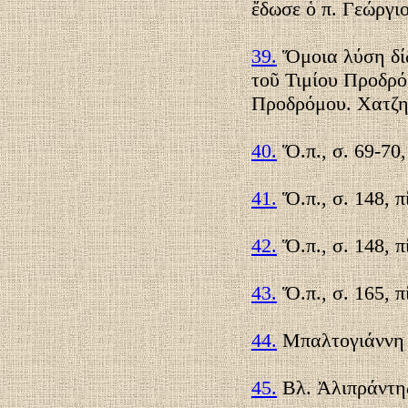
ἔδωσε ὁ π. Γεώργι
39.
Ὅμοια λύση δίδ
τοῦ Τιμίου Προδρό
Προδρόμου. Χατζηδά
40.
Ὅ.π., σ. 69-70, 
41.
Ὅ.π., σ. 148, π
42.
Ὅ.π., σ. 148, π
43.
Ὅ.π., σ. 165, π
44.
Μπαλτογιάννη 1
45.
Βλ. Ἀλιπράντης