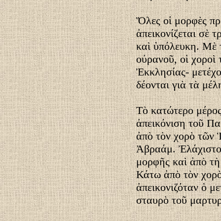
Ὅλες οἱ μορφὲς π
ἀπεικονίζεται σὲ 
καὶ ὑπόλευκη. Μὲ 
οὐρανοῦ, οἱ χοροὶ
Ἐκκλησίας- μετέχο
δέονται γιὰ τὰ μέ
Τὸ κατώτερο μέρος
ἀπεικόνιση τοῦ Πα
ἀπὸ τὸν χορὸ τῶν 
Ἀβραάμ. Ἐλάχιστο 
μορφῆς καὶ ἀπὸ τ
Κάτω ἀπὸ τὸν χορ
ἀπεικονιζόταν ὁ μ
σταυρὸ τοῦ μαρτυρ