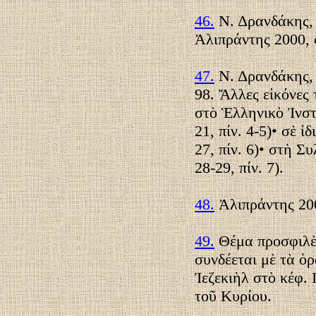
46.
Ν. Δρανδάκης, σ
Ἀλιπράντης 2000, σ
47.
Ν. Δρανδάκης, σ
98. Ἄλλες εἰκόνες 
στὸ Ἑλληνικὸ Ἰνστ
21, πίν. 4-5)• σὲ ἰ
27, πίν. 6)• στὴ Σ
28-29, πίν. 7).
48.
Ἀλιπράντης 2000
49.
Θέμα προσφιλὲς
συνδέεται μὲ τὰ ὁ
Ἰεζεκιὴλ στὸ κέφ. 
τοῦ Κυρίου.