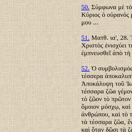
50.
Σύμφωνα μὲ τὸν
Κύριος ὁ οὐρανός 
μου ...
51.
Ματθ. ια', 28. 
Χριστὸς ἐνισχύει τ
ἐμπνευσθεῖ ἀπὸ τὴ
52.
Ὁ συμβολισμὸς
τέσσερα ἀποκαλυπτ
Ἀποκάλυψη τοῦ Ἰωάν
τέσσαρα ζῶα γέμον
τὸ ζῶον τὸ πρῶτον 
ὅμοιον μόσχῳ, καὶ
ἀνθρώπου, καὶ τὸ 
τὰ τέσσαρα ζῶα, ἕν
καὶ ὅταν δῶσι τὰ ζ