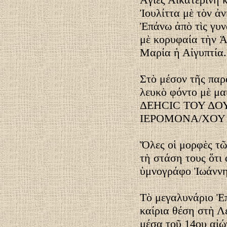
Ἰουλίττα μὲ τὸν ἀ
Ἐπάνω ἀπὸ τὶς γυν
μὲ κορυφαία τὴν Ἁ
Μαρία ἡ Αἰγυπτία.
Στὸ μέσον τῆς παρ
λευκὸ φόντο μὲ μα
ΔEHCIC ΤΟΥ ΔΟ
ΙΕΡΟΜΟΝΑ/ΧΟΥ 
Ὅλες οἱ μορφὲς τῶ
τὴ στάση τους ὅτι 
ὑμνογράφο Ἰωάννη
Τὸ μεγαλυνάριο Ἐπ
καίρια θέση στὴ Λ
μέσα τοῦ 14ου αἰώ