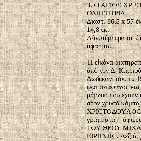
3. Ο ΑΓΙΟΣ ΧΡΙ
ΟΔΗΓΗΤΡΙΑ
Διαστ. 86,5 x 57 ἐ
14,8 ἐκ.
Αὐγοτέμπερα σὲ ἐπ
ὕφασμα.
Ἡ εἰκόνα διατηρεῖ
ἀπὸ τὸν Δ. Καμπού
Δωδεκανήσου τὸ 1
φωτοστέφανος καὶ
ράβδου ποὺ ἔχουν 
στὸν χρυσὸ κάμπο
XPICTOΔOYΛOC. Κ
γράμματα ἡ ἀφιε
ΤΟΥ ΘΕΟΥ ΜΙΧΑ
EIPHNHC. Δεξιά, χ