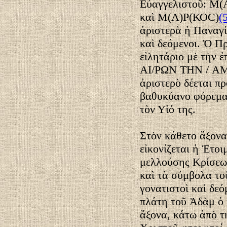
Εὐαγγελιστοῦ: Μ
καὶ Μ(Α)Ρ(ΚΟC)
(
ἀριστερὰ ἡ Παναγί
καὶ δεόμενοι. Ὁ Πρ
εἰλητάριο μὲ τὴν
ΑΙ/ΡΩΝ ΤΗΝ / 
ἀριστερὸ δέεται π
βαθυκύανο φόρεμα 
τὸν Υἱό της.
Στὸν κάθετο ἄξονα
εἰκονίζεται ἡ Ἐτο
μελλούσης Κρίσεω
καὶ τὰ σύμβολα το
γονατιστοὶ καὶ δε
πλάτη τοῦ Ἀδὰμ ὁ 
ἄξονα, κάτω ἀπὸ τὴ