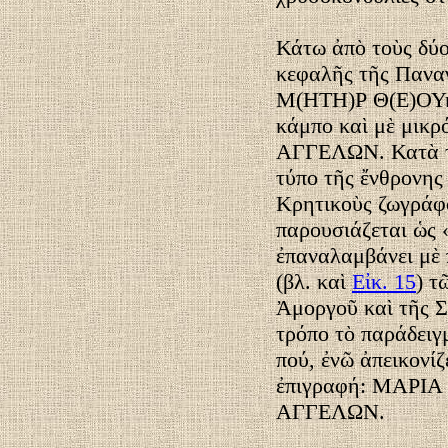
Κάτω ἀπὸ τοὺς δύο
κεφαλῆς τῆς Παναγ
Μ(ΗΤΗ)Ρ Θ(Ε)ΟΥκα
κάμπο καὶ μὲ μικ
ΑΓΓΕΛΩΝ. Κατὰ τὰ
τύπο τῆς ἔνθρονης
Κρητικοὺς ζωγράφ
παρουσιάζεται ὡς
ἐπαναλαμβάνει μὲ 
(βλ. καὶ
Εἰκ. 15
) τ
Ἀμοργοῦ καὶ τῆς Σ
τρόπο τὸ παράδειγ
πού, ἐνῶ ἀπεικονίζ
ἐπιγραφή: ΜΑΡΙ
ΑΓΓΕΛΩΝ.