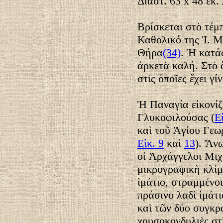
Διαστ. 63 x 48 ἐκ.
Βρίσκεται στὸ τέμ
Καθολικό της Ἱ. 
Θήρα
(34)
. Ἡ κατά
ἀρκετὰ καλή. Στὸ 
στὶς ὁποῖες ἔχει γ
Ἡ Παναγία εἰκονίζ
Γλυκοφιλούσας (
Ε
καὶ τοῦ Ἁγίου Γεω
Εἰκ. 9
καὶ
13
). Ἄνω
οἱ Ἀρχάγγελοι Μιχ
μικρογραφικὴ κλίμ
ἱμάτιο, στραμμένο
πράσινο λαδὶ ἱμάτ
καὶ τῶν δύο συγκρα
χρυσοκονδυλιὲς στ