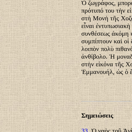
Ὁ ζωγράφος, μπορο
πρότυπό του τὴν εἰ
στὴ Μονὴ τῆς Χοζ
εἶναι ἐντυπωσιακὴ
συνθέσεως ἀκόμη κ
συμπίπτουν καὶ οἱ 
λοιπὸν πολὺ πιθανὸ
ἀνθίβολο. Ἡ μοναδ
στὴν εἰκόνα τῆς Χ
Ἐμμανουήλ, ὡς ὁ 
Σημειώσεις
33.
Ὁ ναὸς τοῦ Ἁγ