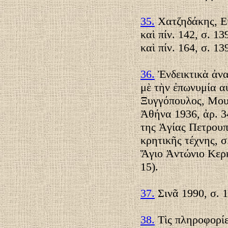
35.
Χατζηδάκης, Εἰκ
καὶ πίν. 142, σ. 13
καὶ πίν. 164, σ. 13
36.
Ἐνδεικτικὰ ἀνα
μὲ τὴν ἐπωνυμία α
Ξυγγόπουλος, Μου
Ἀθήνα 1936, ἀρ. 34
της Ἁγίας Πετρου
κρητικῆς τέχνης, σ.
Ἅγιο Ἀντώνιο Κερκ
15).
37.
Σινᾶ 1990, σ. 1
38.
Τὶς πληροφορίε