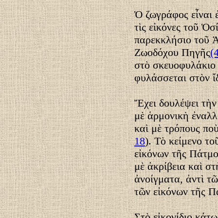
Ὁ ζωγράφος εἶναι 
τὶς εἰκόνες τοῦ Ὁσ
παρεκκλήσιο τοῦ 
Ζωοδόχου Πηγῆς
(
στὸ σκευοφυλάκιο 
φυλάσσεται στὸν ἴ
Ἔχει δουλέψει τὴν
μὲ ἁρμονικὴ ἐναλ
καὶ μὲ τρόπους πο
18
). Τὸ κείμενο το
εἰκόνων τῆς Πάτμο
μὲ ἀκρίβεια καὶ σ
ἀνοίγματα, ἀντὶ τ
τῶν εἰκόνων τῆς Π
Στὸ εἰκονίδιο κάτ