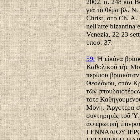
2002, σ. 248 καὶ 
γιὰ τὸ θέμα βλ. Ν.
Christ, στὸ Ch. A. 
nell'arte bizantina
Venezia, 22-23 set
ὑποσ. 37.
59.
Ἡ εἰκόνα βρίσκ
Καθολικοῦ τῆς Μον
περίπου βρισκόταν
Θεολόγου, στὸν Κρ
τῶν σπουδαιοτέρω
τότε Καθηγουμένο
Μονή. Ἀργότερα σ
συντηρητὲς τοῦ Ὑπ
ἀφιερωτικὴ ἐπι
ΓΕΝΝΑΔΙΟΥ ΙΕ
ΓΕΓΟΝΕΝ H ΠAPO