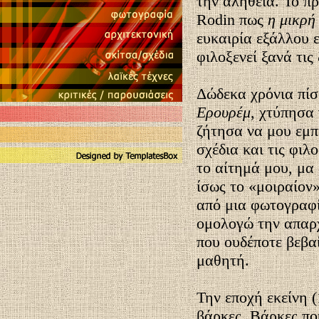
την αλήθεια. Το π
Rodin πως
η μικρή
ευκαιρία εξάλλου 
φιλοξενεί ξανά τις
Δώδεκα χρόνια πίσ
Ερουρέμ
, χτύπησα
ζήτησα να μου εμπι
σχέδια και τις φιλ
το αίτημά μου, μα
ίσως το «μοιραίον
από μια φωτογραφί
ομολογώ την απαρχ
που ουδέποτε βεβα
μαθητή.
Την εποχή εκείνη 
βάρκες. Βάρκες πο