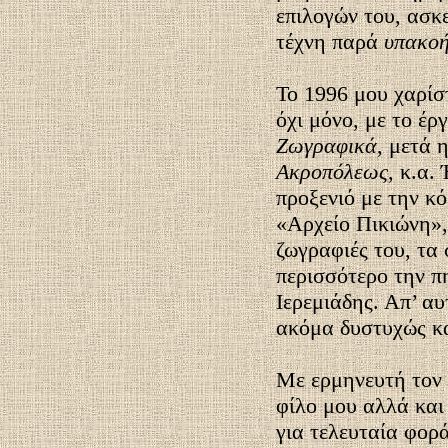
επιλογών του, ασκε
τέχνη παρά
υπακοή
Το 1996 μου χαρίσ
όχι μόνο, με το έρ
Ζωγραφικά
, μετά 
Ακροπόλεως
, κ.α.
προξενιό με την κ
«Αρχείο Πικιώνη», 
ζωγραφιές του, τα
περισσότερο την π
Ιερεμιάδης. Απ’ α
ακόμα δυστυχώς κα
Mε ερμηνευτή τον 
φίλο μου αλλά και
για τελευταία φορ