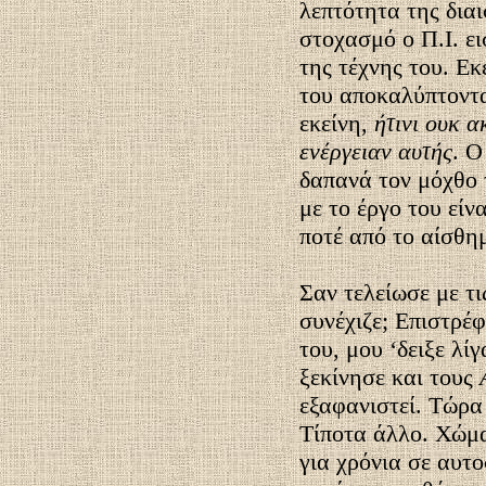
λεπτότητα της δια
στοχασμό ο Π.Ι. ε
της τέχνης του. Ε
του αποκαλύπτονταν
εκείνη,
ήτινι ουκ α
ενέργειαν αυτής
. Ο
δαπανά τον μόχθο 
με το έργο του είν
ποτέ από το αίσθη
Σαν τελείωσε με τ
συνέχιζε; Επιστρέ
του, μου ‘δειξε λί
ξεκίνησε και τους
εξαφανιστεί. Τώρα
Τίποτα άλλο. Χώμα
για χρόνια σε αυτ