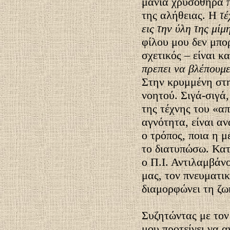
μανία χρυσοθήρα π
της αλήθειας. Η
τέ
εις την ύλη της μίμ
φίλου μου δεν μπορ
σχετικός – είναι κ
πρεπει να βλέπουμε
Στην κρυμμένη στ
νοητού. Σιγά-σιγά
της τέχνης του «α
αγνότητα, είναι αν
ο τρόπος, ποια η 
το διατυπώσω. Κατ
ο Π.Ι. Αντιλαμβάνο
μας, τον πνευματικ
διαμορφώνει τη ζω
Συζητώντας με το
μου προτείνει να 