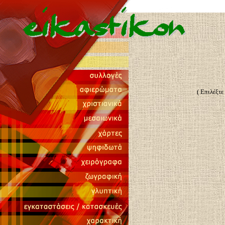
( Επιλέξτε