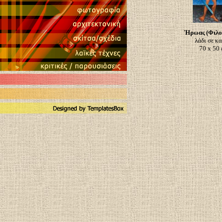
Ήρωας (Φιλο
λάδι σε κ
70 x 50 