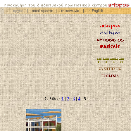
Σελίδες:
1
|
2
|
3
|
4
|
5