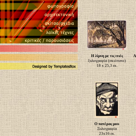
H λίμνη με τις ιτιές
Α
ξυλογραφία (σκιότυπο)
18 x 25,3 εκ.
Ο πατέρας μου
Ξυλογραφία
23x16 εκ.