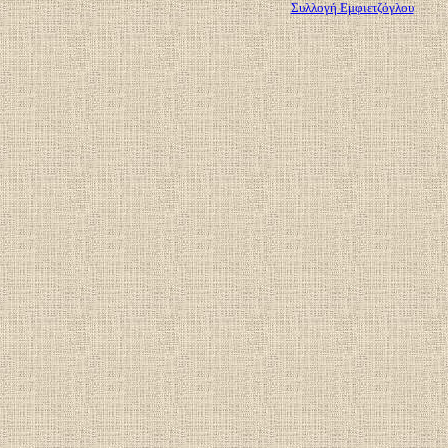
Συλλογή Εμφιετζόγλου