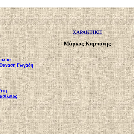
ΧΑΡΑΚΤΙΚΗ
Μάρκος Καμπάνης
είωμα
 Θανάση Γωγάδη
άτη
ασίλειος