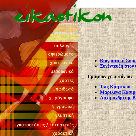
Βιογραφικό Σημ
Συνέντευξη στον
Γράφουν γι' αυτόν οι:
Ίρις Κρητικού
Μαριλένα Κασιμ
Αρχιμανδρίτης Β